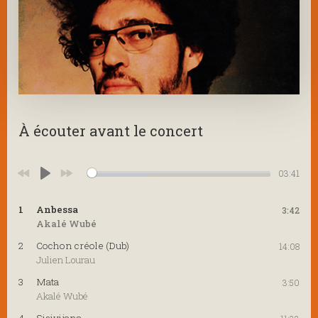
À écouter avant le concert
03:41
Play
1
Anbessa
3:42
Akalé Wubé
2
Cochon créole (Dub)
14:08
Julien Lourau
3
Mata
3:50
Akalé Wubé
4
Sisivijana