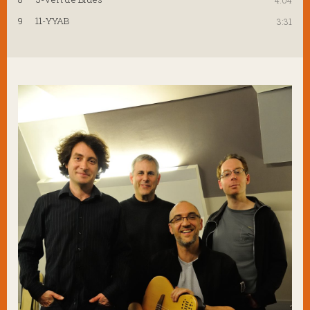
4:04
9
11-YYAB
3:31