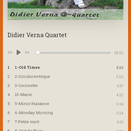
Didier Verna Quartet
05:02
Play
1
1-Old Times
5:03
2
2-Circulocentrique
5:30
3
3-Coconette
4:57
4
10-Maroc
4:22
5
9-Minor Nuisance
3:34
6
6-Monday Morning
5:24
7
7-Petite mort
6:13
8
5-Vert de Blues