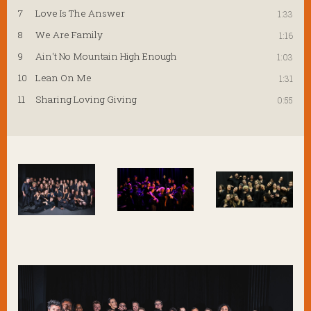
7
Love Is The Answer
1:33
8
We Are Family
1:16
9
Ain't No Mountain High Enough
1:03
10
Lean On Me
1:31
11
Sharing Loving Giving
0:55