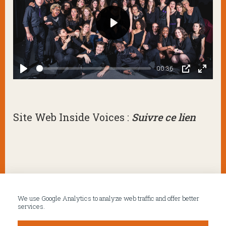
Play
00:36
Play
PIP
Enter
fullsc
Site Web Inside Voices :
Suivre ce lien
We use Google Analytics to analyze web traffic and offer better
services.