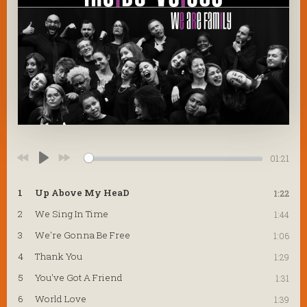
01:21
Play
1
Up Above My HeaD
1:22
2
We Sing In Time
1:44
3
We're Gonna Be Free
1:06
4
Thank You
1:29
5
You've Got A Friend
1:31
6
World Love
1:39