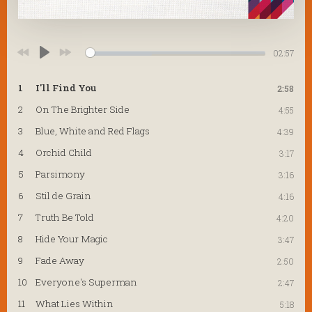
02:57
Play
1
I'll Find You
2:58
2
On The Brighter Side
4:55
3
Blue, White and Red Flags
4:39
4
Orchid Child
3:17
5
Parsimony
3:16
6
Stil de Grain
4:16
7
Truth Be Told
4:20
8
Hide Your Magic
3:47
9
Fade Away
2:50
10
Everyone's Superman
2:47
11
What Lies Within
5:18