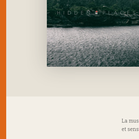
​La mus
et sens