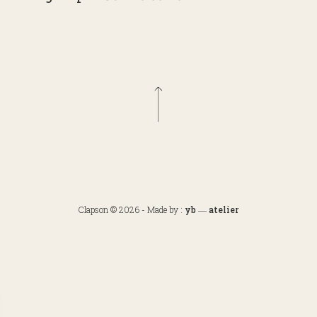
Clapson © 2026
-
Made by :
yb ― atelier