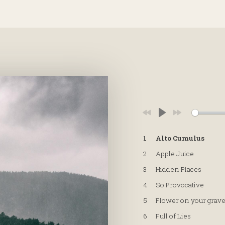
Play
1
Alto Cumulus
2
Apple Juice
3
Hidden Places
4
So Provocative
5
Flower on your grav
6
Full of Lies