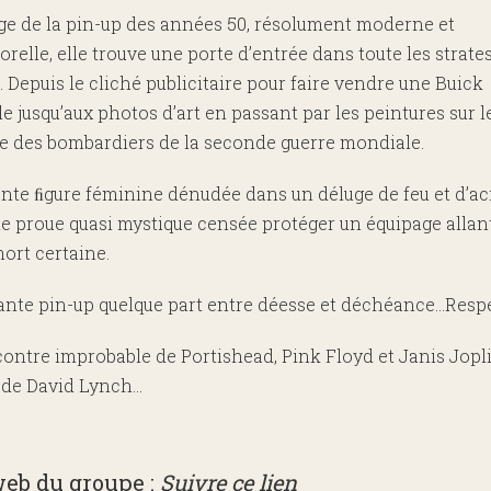
ge de la pin-up des années 50, résolument moderne et
relle, elle trouve une porte d’entrée dans toute les strates
. Depuis le cliché publicitaire pour faire vendre une Buick
le jusqu’aux photos d’art en passant par les peintures sur l
ge des bombardiers de la seconde guerre mondiale.
te ﬁgure féminine dénudée dans un déluge de feu et d’aci
e proue quasi mystique censée protéger un équipage allant
ort certaine.
ante pin-up quelque part entre déesse et déchéance…Respe
ontre improbable de Portishead, Pink Floyd et Janis Jopl
 de David Lynch…
web du groupe :
Suivre ce lien