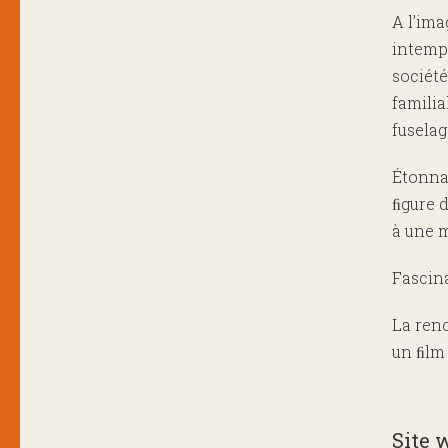
A l’ima
intempo
société
familia
fusela
Étonnan
ﬁgure d
à une m
Fascin
La renc
un ﬁlm
Site 