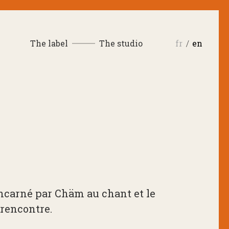
The label
The studio
fr
en
 Incarné par Chäm au chant et le
 rencontre.