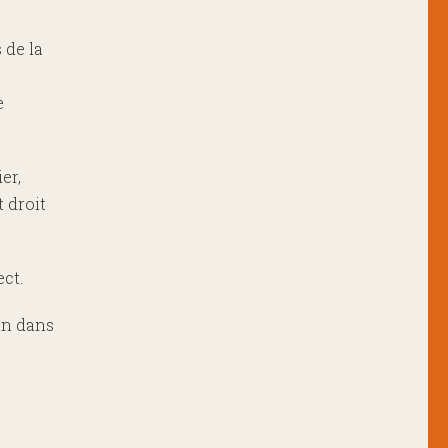
 de la
e
er,
 droit
ct.
in dans