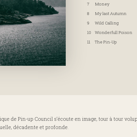
7
Money
8
My last Autumn
9
Wild Calling
10
Wonderfull Poison
11
The Pin-Up
ique de Pin-up Council s’écoute en image, tour à tour volu
uelle, décadente et profonde.