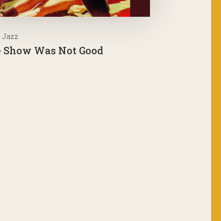
– Jazz
 Show Was Not Good
x