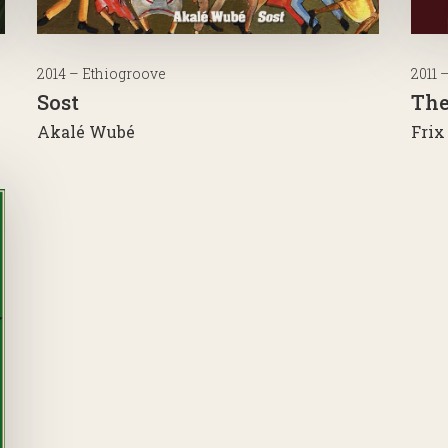
2014 – Ethiogroove
2011 
Sost
The
Akalé Wubé
Fri