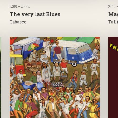
2019 – Jazz
2019 
The very last Blues
Mag
Tabasco
Tull