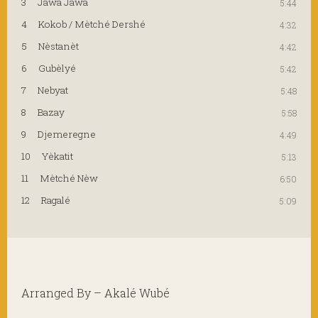
3
Jawa Jawa
5:44
4
Kokob / Mètché Dershé
4:32
5
Nèstanèt
4:42
6
Gubèlyé
5:42
7
Nebyat
5:48
8
Bazay
5:58
9
Djemeregne
4:49
10
Yèkatit
5:13
11
Mètché Nèw
6:50
12
Ragalé
5:09
Arranged By – Akalé Wubé