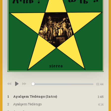
01:44
Play
1
Ayalqem Tèdèngo (Intro)
1:45
2
Ayalqem Tèdèngo
4:14