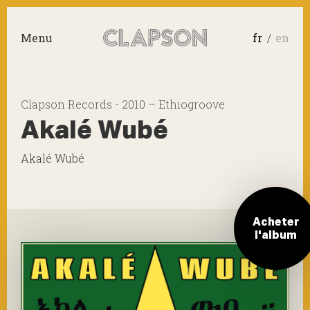
Menu
fr
en
Clapson Records - 2010 – Ethiogroove
Akalé Wubé
Akalé Wubé
Acheter
l'album